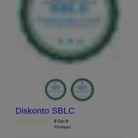
Diskonto SBLC
☆
★
☆
★
☆
★
☆
★
☆
★
0
Dari
0
Penilaian