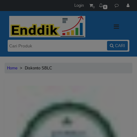
Login
0
0
CARI
Home
>
Diskonto SBLC