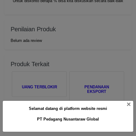
Untuk diskonto berapa % bisa kita diskusikan secara baik-baik
Penilaian Produk
Belum ada review
Produk Terkait
UANG TERBLOKIR
PENDANAAN
EKSPORT
×
Selamat datang di platform website resmi
PT Pedagang Nusantaraw Global
SEWA COLLATERAL