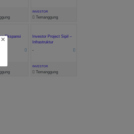
INVESTOR
ggung
Temanggung
an Ekspansi
Investor Project Sipil –
×
Infrastruktur
-
INVESTOR
ggung
Temanggung