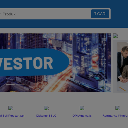
CARI
Next
al Beli Perusahaan
Diskonto SBLC
GPI Automatic
Remittance Kirim 