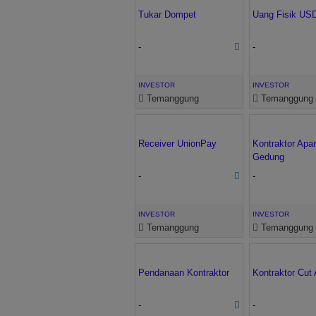
Tukar Dompet
Uang Fisik US
-
-
INVESTOR
INVESTOR
Temanggung
Temanggung
Receiver UnionPay
Kontraktor Apa
Gedung
-
-
INVESTOR
INVESTOR
Temanggung
Temanggung
Pendanaan Kontraktor
Kontraktor Cut 
-
-