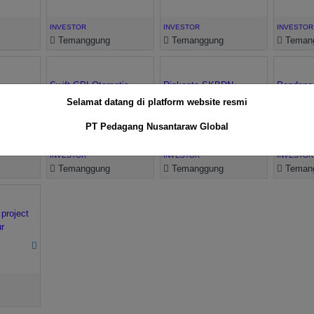
INVESTOR
INVESTOR
INVESTOR
Temanggung
Temanggung
Teman
Swift GPI Otomatis
Diskonto SKBDN
Pendana
Bisnis
Selamat datang di platform website resmi
-
-
-
PT Pedagang Nusantaraw Global
INVESTOR
INVESTOR
INVESTOR
Temanggung
Temanggung
Teman
 project
ur