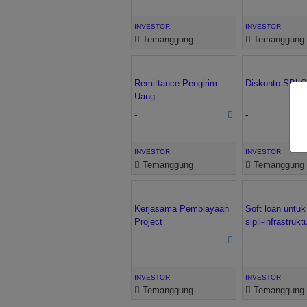
INVESTOR
INVESTOR
Temanggung
Temanggung
Remittance Pengirim
Diskonto SBLC
Uang
-
-
INVESTOR
INVESTOR
Temanggung
Temanggung
Kerjasama Pembiayaan
Soft loan untuk
Project
sipil-infrastrukt
-
-
INVESTOR
INVESTOR
Temanggung
Temanggung