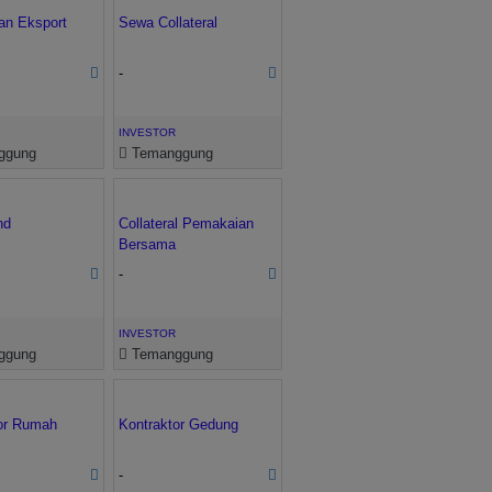
an Eksport
Sewa Collateral
-
INVESTOR
ggung
Temanggung
nd
Collateral Pemakaian
Bersama
-
INVESTOR
ggung
Temanggung
or Rumah
Kontraktor Gedung
-