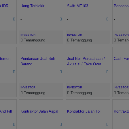
D IDR
Uang Terblokir
Swift MT103
Pendana
-
-
-
INVESTOR
INVESTOR
INVESTOR
Temanggung
Temanggung
Teman
rtemen
Pendanaan Jual Beli
Jual Beli Perusahaan /
Cash Fu
Barang
Akuisisi / Take Over
-
-
-
INVESTOR
INVESTOR
INVESTOR
Temanggung
Temanggung
Teman
And Fill
Kontraktor Jalan Aspal
Kontraktor Jalan Tol
Kontrakt
-
-
-