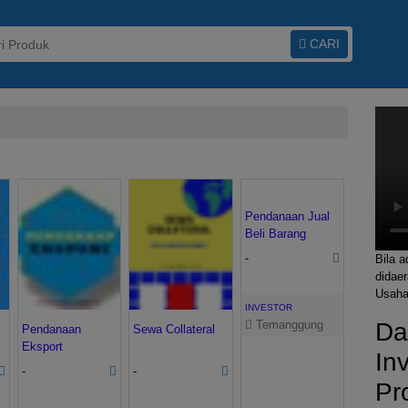
CARI
Pendanaan Jual
Beli Barang
-
Bila 
didaer
Usaha
INVESTOR
Temanggung
Da
Pendanaan
Sewa Collateral
Eksport
In
-
-
Pr