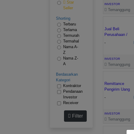
Star
INVESTOR
Seller
Temanggung
Shorting
Terbaru
Jual Beli
Terlama
Perusahaan /
Termurah
Akuisisi / Take
Termahal
-
Over
Nama A-
Z
Nama Z-
INVESTOR
A
Temanggung
Berdasarkan
Kategori
Remittance
Kontraktor
Pengirim Uang
Pendanaan
Investor
-
Receiver
INVESTOR
Filter
Temanggung