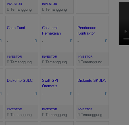
INVESTOR
INVESTOR
Temanggung
Temanggung
Cash Fund
Collateral
Pendanaan
Pemakaian
Kontraktor
Bersama
-
-
-
INVESTOR
INVESTOR
INVESTOR
Temanggung
Temanggung
Temanggung
Diskonto SBLC
Swift GPI
Diskonto SKBDN
Otomatis
-
-
-
INVESTOR
INVESTOR
INVESTOR
Temanggung
Temanggung
Temanggung