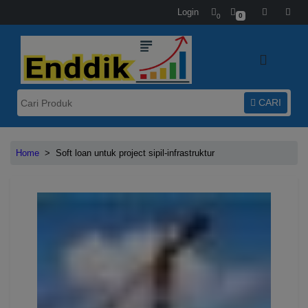
Login
0
0
CARI
Home
>
Soft loan untuk project sipil-infrastruktur