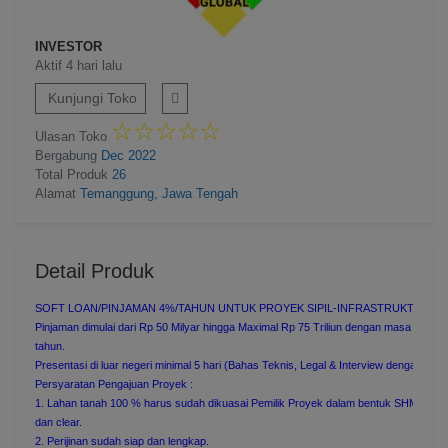
INVESTOR
Aktif 4 hari lalu
Kunjungi Toko
☆
★
☆
★
☆
★
☆
★
☆
★
Ulasan Toko
Bergabung
Dec 2022
Total Produk
26
Alamat
Temanggung, Jawa Tengah
Detail Produk
SOFT LOAN/PINJAMAN 4%/TAHUN UNTUK PROYEK SIPIL-INFRASTRUKTUR

Pinjaman dimulai dari Rp 50 Milyar hingga Maximal Rp 75 Triliun dengan masa pinjam 1
tahun.

Presentasi di luar negeri minimal 5 hari (Bahas Teknis, Legal & Interview dengan Inves
Persyaratan Pengajuan Proyek :

1. Lahan tanah 100 % harus sudah dikuasai Pemilik Proyek dalam bentuk SHM/SHGB
dan clear.

2. Perijinan sudah siap dan lengkap.
