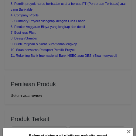
3. Pemilik proyek harus berbadan usaha berupa PT (Perseroan Terbatas) atau YAYA
yang Bankable.

4. Company Profile.

5. Summary Project dilengkapi dengan Luas Lahan.

6. Rincian Anggaran Biaya yang lengkap dan detail.

7. Business Plan.

8. Design/Gambar.

9. Bukti Perijinan & Surat Surat tanah lengkap.

10. Scan berwarna Passport Pemilik Proyek.

11. Rekening Bank Internasional Bank HSBC atau DBS. (Bisa menyusul)
Penilaian Produk
Belum ada review
Produk Terkait
×
Selamat datang di platform website resmi