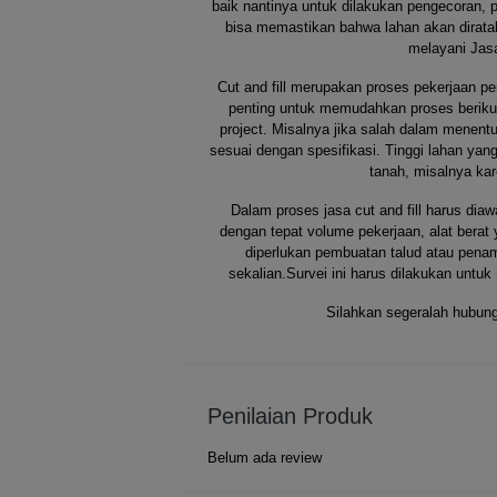
baik nantinya untuk dilakukan pengecoran, p
bisa memastikan bahwa lahan akan dirat
melayani Jasa 
Cut and fill merupakan proses pekerjaan p
penting untuk memudahkan proses beriku
project. Misalnya jika salah dalam menent
sesuai dengan spesifikasi. Tinggi lahan yan
tanah, misalnya ka
Dalam proses jasa cut and fill harus dia
dengan tepat volume pekerjaan, alat berat
diperlukan pembuatan talud atau pena
sekalian.Survei ini harus dilakukan unt
Silahkan segeralah hubung
Penilaian Produk
Belum ada review