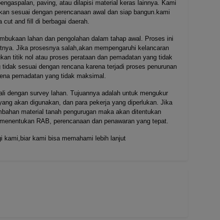
engaspalan, paving, atau dilapisi material keras lainnya. Kami
akan sesuai dengan perencanaan awal dan siap bangun.kami
cut and fill di berbagai daerah.
embukaan lahan dan pengolahan dalam tahap awal. Proses ini
tnya. Jika prosesnya salah,akan mempengaruhi kelancaran
ukan titik nol atau proses perataan dan pemadatan yang tidak
g tidak sesuai dengan rencana karena terjadi proses penurunan
rena pemadatan yang tidak maksimal.
wali dengan survey lahan. Tujuannya adalah untuk mengukur
 yang akan digunakan, dan para pekerja yang diperlukan. Jika
mbahan material tanah pengurugan maka akan ditentukan
uk menentukan RAB, perencanaan dan penawaran yang tepat.
i kami,biar kami bisa memahami lebih lanjut