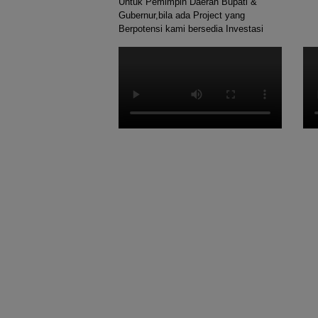
Untuk Pemimpin Daerah Bupati &
Gubernur,bila ada Project yang
Berpotensi kami bersedia Investasi