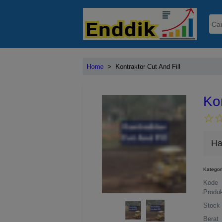
Home
>
Kontraktor Cut And Fill
Kon
☆
★
Ha
Kategor
Kode
Produ
Stock
Berat