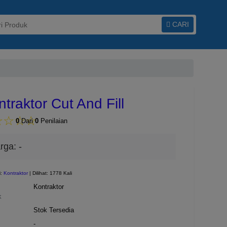
CARI
traktor Cut And Fill
☆
★
☆
★
☆
★
☆
★
0
Dari
0
Penilaian
rga:
-
i:
Kontraktor
| Dilihat: 1778 Kali
Kontraktor
k
Stok Tersedia
-