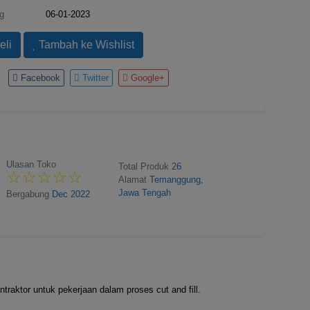
g
06-01-2023
eli
Tambah ke Wishlist
:
Facebook
Twitter
Google+
Ulasan Toko
Total Produk
26
☆
★
☆
★
☆
★
☆
★
☆
★
Alamat
Temanggung,
Jawa Tengah
Bergabung
Dec 2022
raktor untuk pekerjaan dalam proses cut and fill.