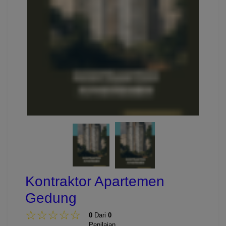
Kontraktor Apartemen
Gedung
☆
★
☆
★
☆
★
☆
★
☆
★
0
Dari
0
Penilaian